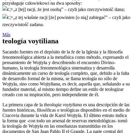
przysługuje człowiekowi na dwa sposoby:
„z [tej] racji, że jest osobą” – czyli jako rzeczywistość dana;
„z tej właśnie racji [że] powinien [o nią] zabiegać” – czyli jako
rzeczywistość zadana.
Más
teología voytiliana
Sacando fuentes en el depósito de la fe de la Iglesia y la filosofía
fenomenológica abierta a la metafísica como método, expresando el
pensamiento de Wojtyła y describiendo el encuentro Divino-
humano, la teología fenomenológica sistematiza y desarrolla
dinámicamente un curso de teología completo, que, debido a la falta
de desarrollo formal de la misma, se llama teología no sólo de
Wojtyła, sino como Wojtyłiana, es decir, aquella que, señalando a su
fundador material, al mismo tiempo define un estilo de teologizar
creado con su inspiración, pero independiente de él.
La primera capa de la
theologia voytyliana
es una descripción de las
fuentes históricas, filosóficas o teológicas disponibles en el medio de
Cracovia durante la vida de Karol Wojtyła. El último estrato indica
la forma que -con todo un arsenal de reservas metodológicas- tomó
la teología de Wojtyła en las enseñanzas transmitidas en los
documentos de San Juan Pablo II el Grande. La parte central del