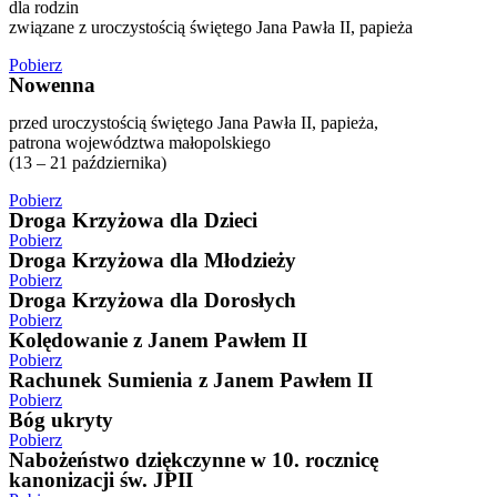
dla rodzin
związane z uroczystością świętego Jana Pawła II, papieża
Pobierz
Nowenna
przed uroczystością świętego Jana Pawła II, papieża,
patrona województwa małopolskiego
(13 – 21 października)
Pobierz
Droga Krzyżowa dla Dzieci
Pobierz
Droga Krzyżowa dla Młodzieży
Pobierz
Droga Krzyżowa dla Dorosłych
Pobierz
Kolędowanie z Janem Pawłem II
Pobierz
Rachunek Sumienia z Janem Pawłem II
Pobierz
Bóg ukryty
Pobierz
Nabożeństwo dziękczynne w 10. rocznicę
kanonizacji św. JPII