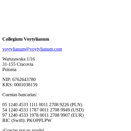
Collegium Voytylianum
voytylianum@voytylianum.com
Warszawska 1/16
31-155 Cracovia
Polonia
NIP: 6762643780
KRS: 0001038159
Cuentas bancarias:
05 1240 4533 1111 0011 2708 9226 (PLN)
54 1240 4533 1787 0011 2708 9949 (USD)
97 1240 4533 1978 0011 2708 9907 (EUR)
BIC (Swift): PKOPPLPW
¡Gracias por su ayuda!