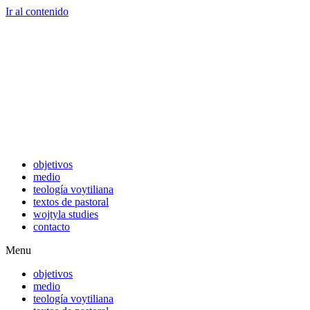
Ir al contenido
objetivos
medio
teología voytiliana
textos de pastoral
wojtyla studies
contacto
Menu
objetivos
medio
teología voytiliana