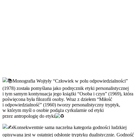
Monografia Wojtyły “Człowiek w polu odpowiedzialności”
(1978) została pomyślana jako podręcznik etyki personalistycznej
i tym samym kontynuacja jego książki “Osoba i czyn” (1969), która
poświęcona była filozofii osoby. Wraz z dziełem “Miłość
i odpowiedzialność” (1960) tworzy personalistyczny tryptyk,
w którym myśl o osobie podąża cyrkularnie od etyki
przez antropologię do etyki
Konsekwentnie sama naczelna kategoria godności ludzkiej
opisywana jest w ostatniej odsłonie tryptyku dualistycznie. Godność