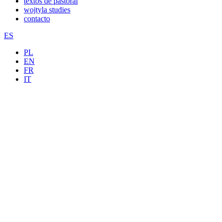
textos de pastoral
wojtyla studies
contacto
ES
PL
EN
FR
IT