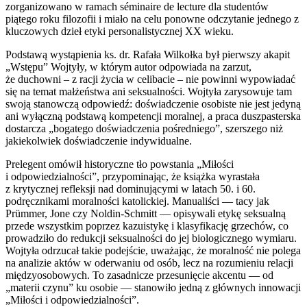
zorganizowano w ramach séminaire de lecture dla studentów
piątego roku filozofii i miało na celu ponowne odczytanie jednego z
kluczowych dzieł etyki personalistycznej XX wieku.
Podstawą wystąpienia ks. dr. Rafała Wilkołka był pierwszy akapit
„Wstępu” Wojtyły, w którym autor odpowiada na zarzut,
że duchowni – z racji życia w celibacie – nie powinni wypowiadać
się na temat małżeństwa ani seksualności. Wojtyła zarysowuje tam
swoją stanowczą odpowiedź: doświadczenie osobiste nie jest jedyną
ani wyłączną podstawą kompetencji moralnej, a praca duszpasterska
dostarcza „bogatego doświadczenia pośredniego”, szerszego niż
jakiekolwiek doświadczenie indywidualne.
Prelegent omówił historyczne tło powstania „Miłości
i odpowiedzialności”, przypominając, że książka wyrastała
z krytycznej refleksji nad dominującymi w latach 50. i 60.
podręcznikami moralności katolickiej. Manualiści — tacy jak
Prümmer, Jone czy Noldin-Schmitt — opisywali etykę seksualną
przede wszystkim poprzez kazuistykę i klasyfikację grzechów, co
prowadziło do redukcji seksualności do jej biologicznego wymiaru.
Wojtyła odrzucał takie podejście, uważając, że moralność nie polega
na analizie aktów w oderwaniu od osób, lecz na rozumieniu relacji
międzyosobowych. To zasadnicze przesunięcie akcentu — od
„materii czynu” ku osobie — stanowiło jedną z głównych innowacji
„Miłości i odpowiedzialności”.