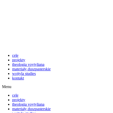
Przejdź
do
treści
cele
projekty
theologia voytyliana
materiały duszpasterskie
wojtyla studies
kontakt
Menu
cele
projekty
theologia voytyliana
materiały duszpasterskie