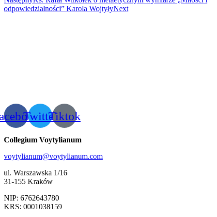
odpowiedzialności” Karola Wojtyły
Next
acebook
Twitter
Tiktok
Collegium Voytylianum
voytylianum@voytylianum.com
ul. Warszawska 1/16
31-155 Kraków
NIP: 6762643780
KRS: 0001038159