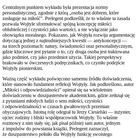
Centralnym punktem wykładu była prezentacja normy
personalistycznej, zgodnie z którą „osoba jest dobrem, które
zasługuje na miłość”. Prelegent podkreślił, że to właśnie ta zasada
pozwala Wojtyle sformułować spójną koncepcję miłości
oblubieńczej i czystości jako wartości, a nie wyłącznie jako
obowiązku moralnego. Pokazano, jak Wojtyła rozwija argumentację
dotyczącą jednej z najtrudniejszych kwestii — antykoncepcji —
na trzech poziomach: natury, świadomości oraz personalistycznym,
gdzie kluczowe jest pytanie o to, czy druga osoba jest traktowana
jako podmiot, czy jako przedmiot użycia. Takiej perspektywy
brakowało w ówczesnych podręcznikach, co czyniło podejście
Wojtyły pionierskim.
Ważną część wykładu poświęcono samemu źródłu doświadczenia,
które stanowiło fundament refleksji Wojtyły. Jak podkreślono, autor
„Miłości i odpowiedzialności” opierał się na wieloletnim
doświadczeniu w duszpasterstwie akademickim, gdzie zetknął się
z pytaniami młodych ludzi o sens miłości, czystości
i odpowiedzialności w czasach gwałtownych przemian
obyczajowych. Istotną rolę odegrał tu Jerzy Ciesielski — inżynier,
ojciec rodziny i bliski współpracownik Wojtyły. To właśnie
rozmowy z nim stały się, jak pisał później sam autor, jednym
z impulsów do powstania książki. Prelegent zaznaczył,
że duszpasterstwo pełniło dla Wojtyły funkcję swoistego