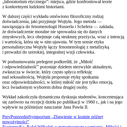
„laboratorium etycznego”: miejsca, gdzie konfrontował teorie
z konkretnymi ludzkimi historiami.
W dalszej części wykładu omówiono filozoficzny rodzaj
doświadczenia, jaki przyjmuje Wojtyła. Jego metoda —
nawiązująca do fenomenologii Husserla i Schelera — zakłada,
że doświadczenie moralne nie sprowadza się do danych
zmysłowych, lecz obejmuje całą strukturę przeżycia, wraz z intencją
i wartością, która się w nim ujawnia. W tym sensie etyka
personalistyczna Wojtyły łączy fenomenologię z metafizyką
i prowadzi do szerokiej, integralnej wizji człowieka.
W podsumowaniu prelegent podkreślił, że „Miłość
i odpowiedzialność” pozostaje dziełem niezwykle aktualnym,
zwłaszcza w świecie, który często spłyca refleksję
nad seksualnością. Wojtyła proponuje etykę spotkania
oraz odpowiedzialności, w której miłość nie jest tylko emocją,
lecz świadomym wyborem dobra drugiej osoby.
Wykład zakończyła dynamiczna dyskusja studentów, koncentrująca
się zarówno na recepcji dzieła po publikacji w 1960 r., jak i na jego
wpływie na późniejsze nauczanie Jana Pawła II.
Prev
Poprzedni
Sympozjum „Zbawienie w krainie późnej
nowożytności”
Następny
Ks. Rafał Wilkołek o metaetycznym wymiarze „Miłości i